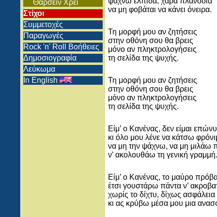
ψάχνω ελπίδα, χαρά πλανόδια
Θαρσείν Χρει
να μη φοβάται να κάνει όνειρα.
Στίχοι
Συμμετοχές
Τη μορφή μου αν ζητήσεις
Παραγωγές
στην οθόνη σου θα βρεις
Rock 'n' Roll Βοήθειες
μόνο αν πληκτρολογήσεις
Δημοσιογραφία
τη σελίδα της ψυχής.
Λεύκωμα
In English
Τη μορφή μου αν ζητήσεις
στην οθόνη σου θα βρεις
μόνο αν πληκτρολογήσεις
τη σελίδα της ψυχής.
Είμ’ ο Κανένας, δεν είμαι επών
κι όλο μου λένε να κάτσω φρόνι
να μη την ψάχνω, να μη μιλάω 
ν’ ακολουθάω τη γενική γραμμή
Είμ’ ο Κανένας, το μαύρο πρόβ
έτσι γουστάρω πάντα ν’ ακροβ
χωρίς το δίχτυ, δίχως ασφάλεια
κι ας κρύβω μέσα μου μια ανασ