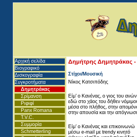
Αρχική σελίδα
Δημήτρης Δημητράκας - Σ
Βιογραφικό
Στίχοι/Μουσική
Δισκογραφία
Νίκος Κατσιπόδης
Συγκροτήματα
Δημητράκας
Είμ’ ο Κανένας, ο γιος του ανώ
Σρίμανση
εδώ στο χάος του δήθεν νόμιμο
Ριφιφί
μέσα στο πλήθος, στην απομό
Panx Romana
στην απουσία και την απόγνωσ
T.V.C.
Συμμορία
Είμ’ ο Κανένας και επικοινωνώ
Schmetterling
μέσω e-mail με trendy κινητό