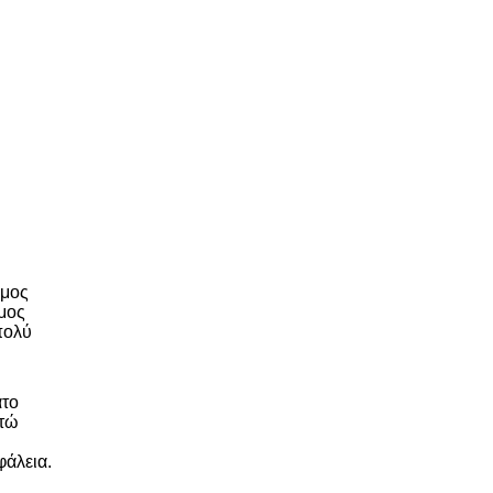
υμος
μος
πολύ
.
ατο
ατώ
φάλεια.