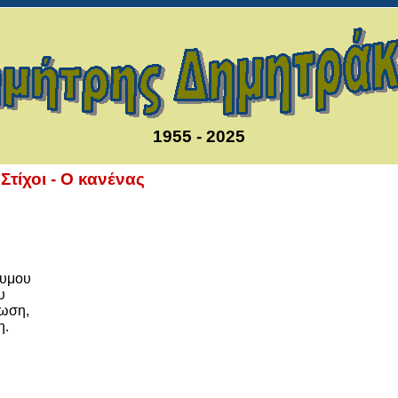
1955 - 2025
τίχοι - Ο κανένας
νυμου
υ
νωση,
η.